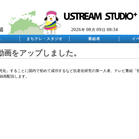
2026
08
09
08:34
年
月
日
ム
まちテレ・スタジオ
番組表
イ
動画をアップしました。
「不死化」することに国内で初めて成功するなど抗老化研究の第一人者、テレビ番組「
り録画配信します。