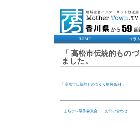
HOME
コラ
「 高松市伝統的もの
ました。
「 高松市伝統的ものづくり振興条例 」
まちテレ製作委員会
お問い合わせ