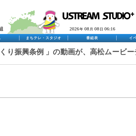
2026
08
08
06:16
年
月
日
ム
まちテレ・スタジオ
番組表
イ
づくり振興条例 」の動画が、高松ムービー